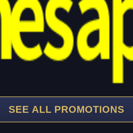
SEE ALL PROMOTIONS