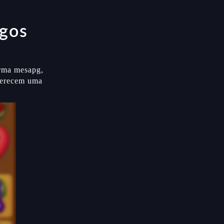
gos
orma mesapg,
oferecem uma