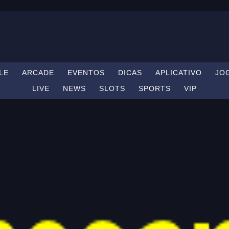
LE
ARCADE
EVENTOS
DICAS
APLICATIVO
JO
LIVE
NEWS
SLOTS
SPORTS
VIP