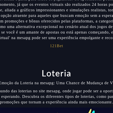
omento, já que os eventos virtuais são realizados 24 horas po
de, aliada a gráficos impressionantes e simulações realistas, to
a opção atraente para aqueles que buscam emoção sem a espera
m promoções e bônus oferecidos pelas plataformas, a categori
mo uma alternativa excepcional no cenário atual dos jogos de
, se você é um amante de apostas ou está apenas começando, e
Virtual' na mesapg pode ser uma experiência empolgante e rec
121Bet
Loteria
Emoção da Loteria na mesapg: Uma Chance de Mudança de V
undo das loterias no site mesapg, onde jogar pode ser a opor
 esperando. Descubra os diferentes tipos de loterias, como part
promoções que tornam a experiência ainda mais emocionante.