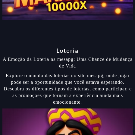
Loteria
A Emoção da Loteria na mesapg: Uma Chance de Mudança
de Vida
Explore o mundo das loterias no site mesapg, onde jogar
pode ser a oportunidade que você estava esperando.
Descubra os diferentes tipos de loterias, como participar, e
as promoções que tornam a experiência ainda mais
emocionante.