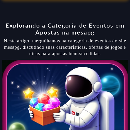
Explorando a Categoria de Eventos em
Apostas na mesapg
Neste artigo, mergulhamos na categoria de eventos do site
mesapg, discutindo suas características, ofertas de jogos e
dicas para apostas bem-sucedidas.