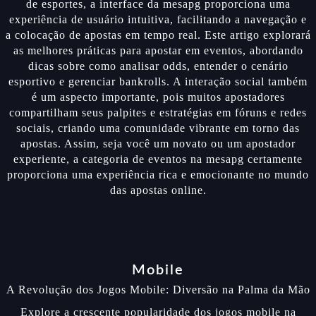
de esportes, a interface da mesapg proporciona uma
experiência de usuário intuitiva, facilitando a navegação e
a colocação de apostas em tempo real. Este artigo explorará
as melhores práticas para apostar em eventos, abordando
dicas sobre como analisar odds, entender o cenário
esportivo e gerenciar bankrolls. A interação social também
é um aspecto importante, pois muitos apostadores
compartilham seus palpites e estratégias em fóruns e redes
sociais, criando uma comunidade vibrante em torno das
apostas. Assim, seja você um novato ou um apostador
experiente, a categoria de eventos na mesapg certamente
proporciona uma experiência rica e emocionante no mundo
das apostas online.
Mobile
A Revolução dos Jogos Mobile: Diversão na Palma da Mão
Explore a crescente popularidade dos jogos mobile na