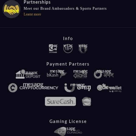
Partnerships
Meet our Brand Ambassadors & Sports Partners
Learnt more
Info
Payment Partners
Gaming License