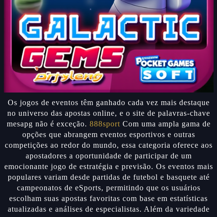
Os jogos de eventos têm ganhado cada vez mais destaque
no universo das apostas online, e o site de palavras-chave
mesapg não é exceção.
888sport
Com uma ampla gama de
opções que abrangem eventos esportivos e outras
competições ao redor do mundo, essa categoria oferece aos
apostadores a oportunidade de participar de um
emocionante jogo de estratégia e previsão. Os eventos mais
populares variam desde partidas de futebol e basquete até
campeonatos de eSports, permitindo que os usuários
escolham suas apostas favoritas com base em estatísticas
atualizadas e análises de especialistas. Além da variedade