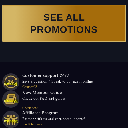
SEE ALL
PROMOTIONS
Customer support 24/7
have a question ? Speak to our agent online
Contact CS
New Member Guide
Check out FAQ and guides
Check now
Affiliates Program
Partner with us and earn some income!
Find Out more