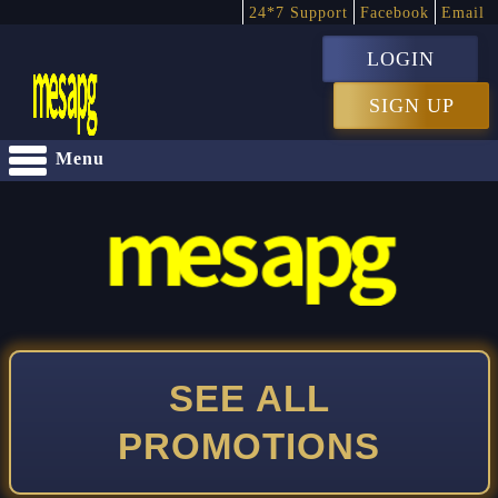
24*7 Support
Facebook
Email
LOGIN
SIGN UP
Menu
SEE ALL
PROMOTIONS