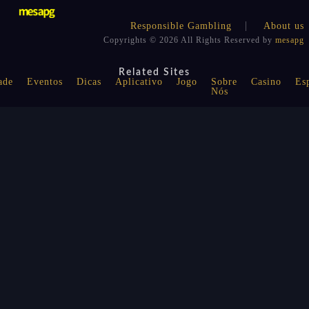
Responsible Gambling
About us
Copyrights © 2026 All Rights Reserved by
mesapg
Related Sites
ade
Eventos
Dicas
Aplicativo
Jogo
Sobre
Casino
Es
Nós