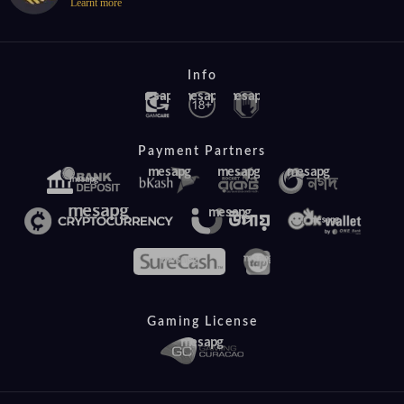
Learnt more
Info
Payment Partners
Gaming License