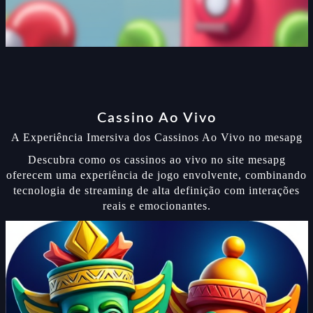
Cassino Ao Vivo
A Experiência Imersiva dos Cassinos Ao Vivo no mesapg
Descubra como os cassinos ao vivo no site mesapg
oferecem uma experiência de jogo envolvente, combinando
tecnologia de streaming de alta definição com interações
reais e emocionantes.