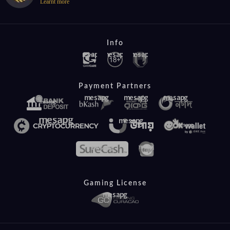
Learnt more
Info
Payment Partners
Gaming License