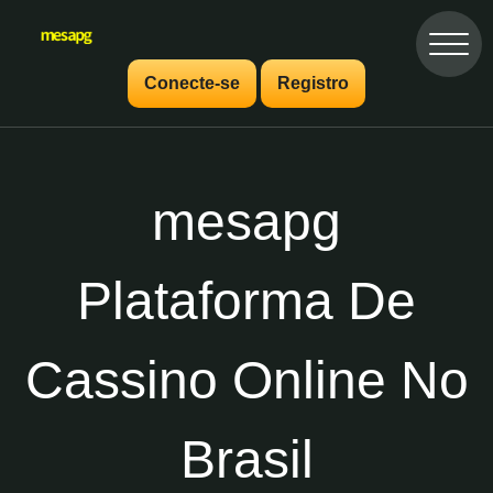
Conecte-se
Registro
mesapg
Plataforma De
Cassino Online No
Brasil