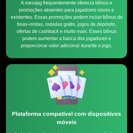
A mesapg frequentemente oferecia bônus e
promoções atraentes para jogadores novos e
existentes. Essas promoções podem incluir bônus de
boas-vindas, rodadas grátis, jogos de depósito,
ofertas de cashback e muito mais. Esses bônus
podem aumentar a banca dos jogadores e
proporcionar valor adicional durante o jogo.
Plataforma compatível com dispositivos
móveis