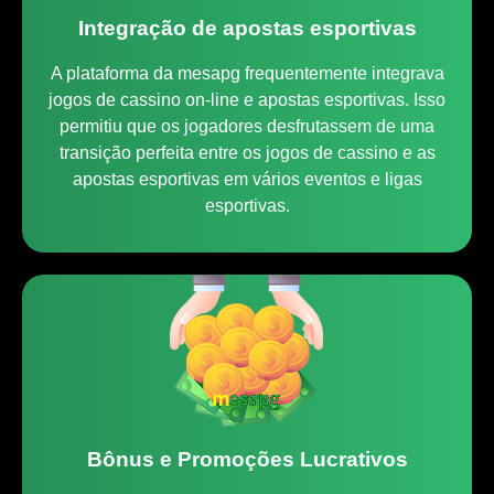
Integração de apostas esportivas
A plataforma da mesapg frequentemente integrava
jogos de cassino on-line e apostas esportivas. Isso
permitiu que os jogadores desfrutassem de uma
transição perfeita entre os jogos de cassino e as
apostas esportivas em vários eventos e ligas
esportivas.
Bônus e Promoções Lucrativos