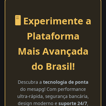
🖥️ Experimente a
Plataforma
Mais Avançada
do Brasil!
Descubra a
tecnologia de ponta
do mesapg! Com performance
ultra-rápida, segurança bancária,
design moderno e
suporte 24/7
,