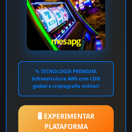
🔧
TECNOLOGIA PREMIUM:
Infraestrutura AWS com CDN
global e criptografia militar!
🖥️ EXPERIMENTAR
PLATAFORMA