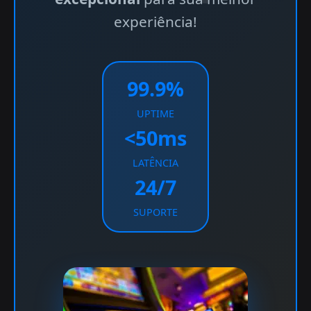
experiência!
99.9%
UPTIME
<50ms
LATÊNCIA
24/7
SUPORTE