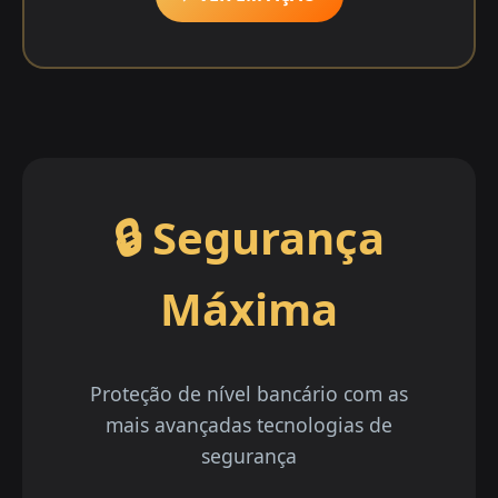
🔒 Segurança
Máxima
Proteção de nível bancário com as
mais avançadas tecnologias de
segurança